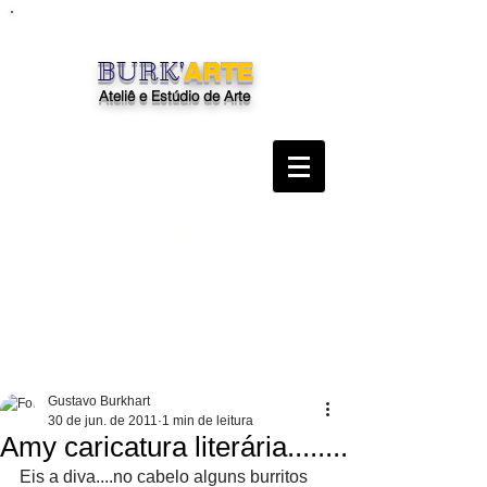
BURK'
ARTE
Ateliê e Estúdio de Arte
"O Ateliê Burk'Arte é uma escola, um
espaço de arte, com aulas,
oficinas, workshops, exposições e
venda de obras de arte"
Gustavo Burkhart
30 de jun. de 2011
1 min de leitura
Amy caricatura literária........
Eis a diva....no cabelo alguns burritos 