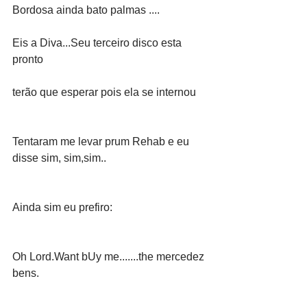
Bordosa ainda bato palmas ....
Eis a Diva...Seu terceiro disco esta 
pronto
terão que esperar pois ela se internou
Tentaram me levar prum Rehab e eu 
disse sim, sim,sim..
Ainda sim eu prefiro:
Oh Lord.Want bUy me.......the mercedez 
bens.