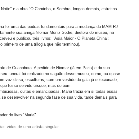
a Noite" e a obra "O Caminho, a Sombra, longos demais, estreitos 
Maria foi uma das pedras fundamentais para a mudança do MAM-RJ 
etamente sua amiga Niomar Moniz Sodré, diretora do museu, na 
reveu e publicou três livros: "Ásia Maior - O Planeta China"; 
 primeiro de uma trilogia que não terminou). 
aía de Guanabara. A pedido de Niomar (já em Paris) e da sua 
 seu funeral foi realizado no saguão desse museu, como, ou quase 
 em vez disso, esculturas; com um vestido de gala já selecionado, 
 que fosse servido uísque, mas do bom. 
ambiciosas, cultas e emancipadas. Maria trazia em si todas essas 
a a se desenvolver na segunda fase de sua vida, tarde demais para 
dor do livro "Maria" 
/as-vidas-de-uma-artista-singular