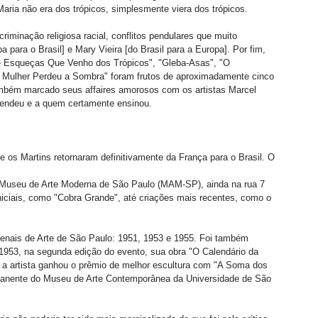
aria não era dos trópicos, simplesmente viera dos trópicos. 
criminação religiosa racial, conflitos pendulares que muito 
 para o Brasil] e Mary Vieira [do Brasil para a Europa]. Por fim, 
e Esqueças Que Venho dos Trópicos", "Gleba-Asas", "O 
 Mulher Perdeu a Sombra" foram frutos de aproximadamente cinco 
ambém marcado seus affaires amorosos com os artistas Marcel 
endeu e a quem certamente ensinou. 
 os Martins retornaram definitivamente da França para o Brasil. O 
o Museu de Arte Moderna de São Paulo (MAM-SP), ainda na rua 7 
iniciais, como "Cobra Grande", até criações mais recentes, como o 
Bienais de Arte de São Paulo: 1951, 1953 e 1955. Foi também 
 1953, na segunda edição do evento, sua obra "O Calendário da 
 a artista ganhou o prêmio de melhor escultura com "A Soma dos 
manente do Museu de Arte Contemporânea da Universidade de São 