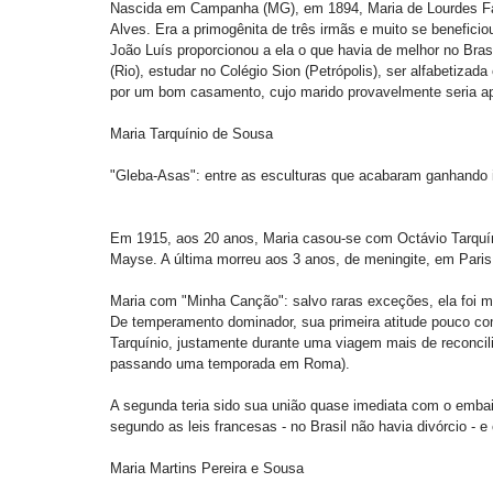
Nascida em Campanha (MG), em 1894, Maria de Lourdes Faria
Alves. Era a primogênita de três irmãs e muito se beneficio
João Luís proporcionou a ela o que havia de melhor no Brasil
(Rio), estudar no Colégio Sion (Petrópolis), ser alfabetizada 
por um bom casamento, cujo marido provavelmente seria apr
Maria Tarquínio de Sousa 
"Gleba-Asas": entre as esculturas que acabaram ganhando i
Em 1915, aos 20 anos, Maria casou-se com Octávio Tarquíni
Mayse. A última morreu aos 3 anos, de meningite, em Paris
Maria com "Minha Canção": salvo raras exceções, ela foi mal
De temperamento dominador, sua primeira atitude pouco c
Tarquínio, justamente durante uma viagem mais de reconcili
passando uma temporada em Roma). 
A segunda teria sido sua união quase imediata com o emba
segundo as leis francesas - no Brasil não havia divórcio -
Maria Martins Pereira e Sousa 