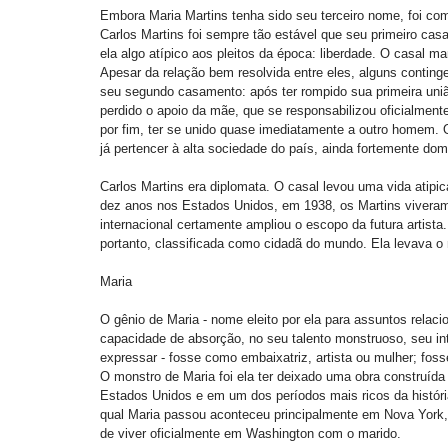
Embora Maria Martins tenha sido seu terceiro nome, foi co
Carlos Martins foi sempre tão estável que seu primeiro cas
ela algo atípico aos pleitos da época: liberdade. O casal 
Apesar da relação bem resolvida entre eles, alguns contin
seu segundo casamento: após ter rompido sua primeira união, 
perdido o apoio da mãe, que se responsabilizou oficialmente,
por fim, ter se unido quase imediatamente a outro homem. O r
já pertencer à alta sociedade do país, ainda fortemente dom
Carlos Martins era diplomata. O casal levou uma vida atipi
dez anos nos Estados Unidos, em 1938, os Martins viveram
internacional certamente ampliou o escopo da futura artista.
portanto, classificada como cidadã do mundo. Ela levava o 
Maria 
O gênio de Maria - nome eleito por ela para assuntos relaci
capacidade de absorção, no seu talento monstruoso, seu int
expressar - fosse como embaixatriz, artista ou mulher; foss
O monstro de Maria foi ela ter deixado uma obra construí
Estados Unidos e em um dos períodos mais ricos da história 
qual Maria passou aconteceu principalmente em Nova York, c
de viver oficialmente em Washington com o marido. 