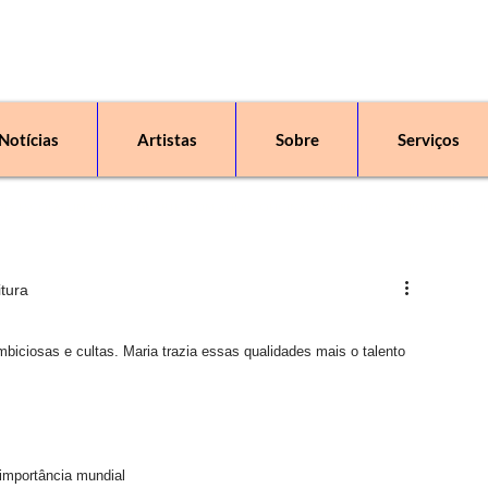
Notícias
Artistas
Sobre
Serviços
 uma escola, um espaço de arte, com aulas, oficinas, workshops, exposições e v
itura
mbiciosas e cultas. Maria trazia essas qualidades mais o talento 
 
importância mundial  