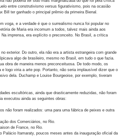
ia não poderia ter sido mais marginalizada do que foi pela crítica 
lo entre construtivismo versus figurativismo, pois na ocasião 
 Bill ter ganhado o principal prêmio da primeira Bienal. 
 voga, e a verdade é que o surrealismo nunca foi popular no 
ajetória de Maria era incomum a todos, talvez mais ainda aos 
 Na imprensa, era explícito o preconceito. No Brasil, a crítica 
no exterior. Do outro, ela não era a artista estrangeira com grande 
icava algo de brasileiro, mesmo no Brasil, em tudo o que fazia. 
 sua obra de maneira menos preconceituosa. De todo modo, os 
 logo viria a arte pop. Portanto, não seria implausível dizer que o 
lusivo dela. Duchamp e Louise Bourgeoise, por exemplo, tiveram 
dades escultóricas, ainda que drasticamente reduzidas, não foram 
ria executou ainda as seguintes obras: 
s não foram realizados: uma para uma fábrica de peixes e outra 
iação dos Comerciários, no Rio. 
aison de France, no Rio. 
 Palácio Itamaraty, poucos meses antes da inauguração oficial da 