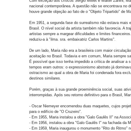
Com exceção dos críticos Sérgio Milliet e Walter Zanini, Mar
nacional contemporânea. A questão não se encontrava no due
houve grande objeção ao fato de o "Objeto Tripartido" de Max
Em 1951, a segunda fase do surrealismo não estava mais em
Brasil. O nível social da artista também não favorecia. A tr
artistas sempre a margear dificuldades e limites financeiros.
reduziu-a à "ilma. sra. embaixatriz Carlos Martins". 
De um lado, Maria não era a brasileira com maior circulação 
aceitação no Brasil. Todavia e em comum, Maria sempre salp
É possível que isso tenha impedido a crítica de analisar a
tempos eram outros: o expressionismo abstrato já dominava e
ostracismo ao qual a obra de Maria foi condenada fora exc
destinos similares. 
Porém, graças à sua grande proeminência social, suas ativi
interrompidas. Após seu retorno definitivo para o Brasil, Ma
- Oscar Niemeyer encomendou duas maquetes, cujos projeto
para o edifício de "O Cruzeiro". 
- Em 1955, Maria instalou a obra "Galo Gaulês II" na Assoc
- Em 1956, instalou a obra "Galo Gaulês I" na fachada da M
- Em 1959, Maria inaugurou o monumento "Rito do Ritmo" no