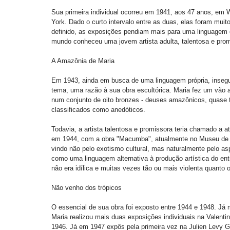
Sua primeira individual ocorreu em 1941, aos 47 anos, e
York. Dado o curto intervalo entre as duas, elas foram muit
definido, as exposições pendiam mais para uma linguagem e
mundo conheceu uma jovem artista adulta, talentosa e prom
A Amazônia de Maria 
Em 1943, ainda em busca de uma linguagem própria, insegura
tema, uma razão à sua obra escultórica. Maria fez um vão a
num conjunto de oito bronzes - deuses amazônicos, quase 
classificados como anedóticos. 
Todavia, a artista talentosa e promissora teria chamado a 
em 1944, com a obra "Macumba", atualmente no Museu de A
vindo não pelo exotismo cultural, mas naturalmente pelo asp
como uma linguagem alternativa à produção artística do ent
não era idílica e muitas vezes tão ou mais violenta quanto 
Não venho dos trópicos 
O essencial de sua obra foi exposto entre 1944 e 1948. Já
Maria realizou mais duas exposições individuais na Valenti
1946. Já em 1947 expôs pela primeira vez na Julien Levy G