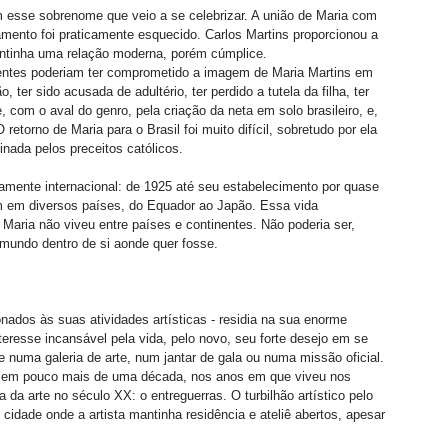
m esse sobrenome que veio a se celebrizar. A união de Maria com 
amento foi praticamente esquecido. Carlos Martins proporcionou a 
mantinha uma relação moderna, porém cúmplice. 
gentes poderiam ter comprometido a imagem de Maria Martins em 
ter sido acusada de adultério, ter perdido a tutela da filha, ter 
 com o aval do genro, pela criação da neta em solo brasileiro, e, 
etorno de Maria para o Brasil foi muito difícil, sobretudo por ela 
inada pelos preceitos católicos. 
camente internacional: de 1925 até seu estabelecimento por quase 
 em diversos países, do Equador ao Japão. Essa vida 
 Maria não viveu entre países e continentes. Não poderia ser, 
mundo dentro de si aonde quer fosse. 
onados às suas atividades artísticas - residia na sua enorme 
eresse incansável pela vida, pelo novo, seu forte desejo em se 
e numa galeria de arte, num jantar de gala ou numa missão oficial. 
da em pouco mais de uma década, nos anos em que viveu nos 
da arte no século XX: o entreguerras. O turbilhão artístico pelo 
idade onde a artista mantinha residência e ateliê abertos, apesar 