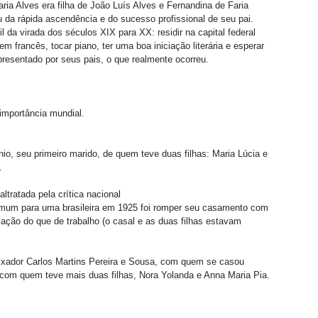
 Alves era filha de João Luís Alves e Fernandina de Faria 
u da rápida ascendência e do sucesso profissional de seu pai. 
 da virada dos séculos XIX para XX: residir na capital federal 
em francês, tocar piano, ter uma boa iniciação literária e esperar 
esentado por seus pais, o que realmente ocorreu. 
mportância mundial.  
o, seu primeiro marido, de quem teve duas filhas: Maria Lúcia e 
. 
tratada pela crítica nacional  
omum para uma brasileira em 1925 foi romper seu casamento com 
ação do que de trabalho (o casal e as duas filhas estavam 
ixador Carlos Martins Pereira e Sousa, com quem se casou 
 e com quem teve mais duas filhas, Nora Yolanda e Anna Maria Pia. 