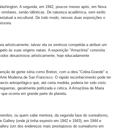
m Washington. A segunda, em 1942, poucos meses após, em Nova 
o similares, senão idênticas. De natureza acadêmica, sem estilo 
statual a escultural. De todo modo, nessas duas exposições o 
issora. 
 artisticamente, talvez ela se sentisse compelida a atribuir um 
pelo às suas origens natais. A exposição "Amazônia" consistia 
todos desastrosos artisticamente, hoje educadamente 
atenção de gente séria como Breton, com a obra "Cobra-Grande" e, 
rte Moderna de San Francisco. O rápido reconhecimento pode ter 
ecto antropofágico que, até certa medida, poderia ter sido visto 
reguerras, geralmente politizada e cética. A Amazônia de Maria 
o que ocorria em grande parte do planeta. 
 membro, ou quem sabe mentora, da segunda fase do surrealismo, 
ne Gallery (onde já tinha exposto em 1942 e 1943), em 1944 e 
allery (um dos endereços mais prestigiosos do surrealismo em 