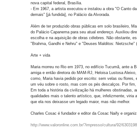
nova capital federal, Brasília. 
- Em 1967, a artista executou e instalou a obra "O Canto d
demais" [já fundida], no Palácio da Alvorada. 
Além de ter produzido obras públicas em solo brasileiro, 
do Palácio Capanema para seu atual endereço. Auxiliou dir
escolha e na aquisição de obras célebres. Não obstante, esc
"Brahma, Gandhi e Nehru" e "Deuses Malditos: Nietzsche" (o
Arte + vida 
Maria morreu no Rio em 1973, no edifício Tucumã, ante a B
amiga e então diretora do MAM-RJ, Heloisa Lustosa Aleixo,
como, Maria havia pedido por escrito: sem velas ou flores,
um véu sobre o rosto, mas com os pés descalços. Por fim,
Em toda a história da civilização há mulheres obstinadas, 
qualidades mais o talento artístico, que, infelizmente, viri
que ela nos deixasse um legado maior, mas não melhor. 
Charles Cosac é fundador e editor da Cosac Naify e organiza
http://www.valoronline.com.br/?impresso/cultura/92/6303198