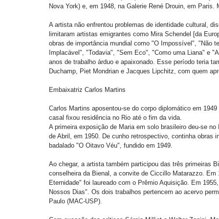
Nova York) e, em 1948, na Galerie René Drouin, em Paris. M
A artista não enfrentou problemas de identidade cultural, dis
limitaram artistas emigrantes como Mira Schendel [da Europa
obras de importância mundial como "O Impossível", "Não t
Implacável", "Todavia", "Sem Eco", "Como uma Liana" e "A
anos de trabalho árduo e apaixonado. Esse período teria t
Duchamp, Piet Mondrian e Jacques Lipchitz, com quem apr
Embaixatriz Carlos Martins 
Carlos Martins aposentou-se do corpo diplomático em 1949 e
casal fixou residência no Rio até o fim da vida. 
A primeira exposição de Maria em solo brasileiro deu-se n
de Abril, em 1950. De cunho retrospectivo, continha obras 
badalado "O Oitavo Véu", fundido em 1949. 
Ao chegar, a artista também participou das três primeiras 
conselheira da Bienal, a convite de Ciccillo Matarazzo. Em
Eternidade" foi laureado com o Prêmio Aquisição. Em 1955,
Nossos Dias". Os dois trabalhos pertencem ao acervo per
Paulo (MAC-USP). 