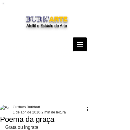
BURK'
ARTE
Ateliê e Estúdio de Arte
"O Ateliê Burk'Arte é uma escola, um
espaço de arte, com aulas,
oficinas, workshops, exposições e
venda de obras de arte"
Gustavo Burkhart
1 de abr. de 2010
2 min de leitura
Poema da graça
Grata ou ingrata