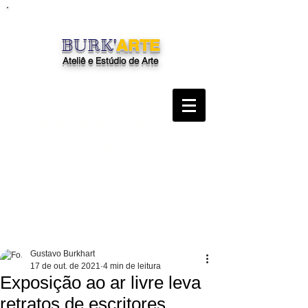
BURK'
ARTE
Ateliê e Estúdio de Arte
"O Ateliê Burk'Arte é uma escola, um
espaço de arte, com aulas,
oficinas, workshops, exposições e
venda de obras de arte"
Gustavo Burkhart
17 de out. de 2021
4 min de leitura
Exposição ao ar livre leva
retratos de escritores