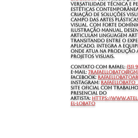
versatilidade técnica e p
estéticas contemporânea
criação de soluções visu
campo das artes plásticas
visual. Com forte domíni
ilustração manual, dese
articulam linguagem artí
transitando entre o expe
aplicado. Integra a equipe
onde atua na produção a
projetos visuais.
Contato com Rafael:
(51) 
E-mail:
7rafaellobato@gm
Facebook:
rafaellobatoar
Instagram:
rafaellobato_
Site Oficial com Trabalho
Presencial do
Artista:
https://www.atel
el-lobato