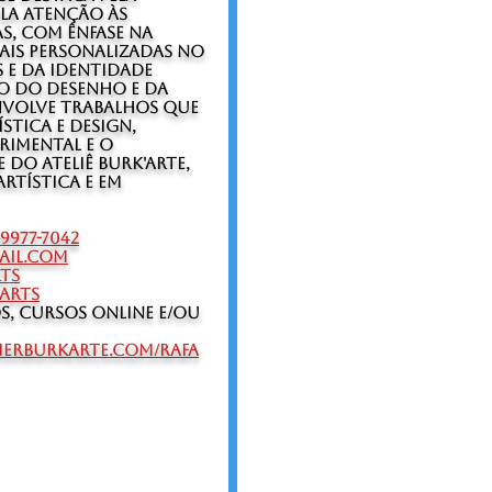
ela atenção às
s, com ênfase na
ais personalizadas no
 e da identidade
o do desenho e da
nvolve trabalhos que
stica e design,
rimental e o
 do Ateliê Burk'Arte,
rtística e em
99977-7042
ail.com
ts
arts
s, Cursos Online e/ou
ierburkarte.com/rafa