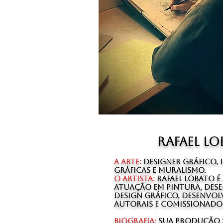
Rafael l
A Arte:
Designer Gráfico, 
Gráficas e Muralismo.
O Artista:
Rafael Lobato é
atuação em pintura, des
design gráfico, desenvo
autorais e comissionado
Biografia:
Sua produção s