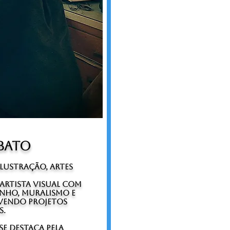
obato
Ilustração, Artes
 artista visual com
enho, muralismo e
lvendo projetos
s.
e destaca pela