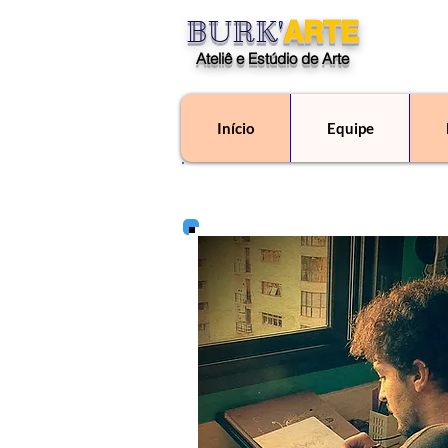
BURK'
ARTE
Ateliê e Estúdio de Arte
Início
Equipe
"O Ateliê Burk'Arte é