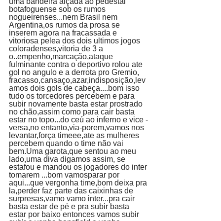
uma bandeira alçada ao pedestal 
botafoguense sob os rumos 
nogueirenses...nem Brasil nem 
Argentina,os rumos da prosa se 
inserem agora na fracassada e 
vitoriosa pelea dos dois ultimos jogos 
coloradenses,vitoria de 3 a 
o..empenho,marcação,ataque 
fulminante contra o deportivo rolou ate 
gol no angulo e a derrota pro Gremio, 
fracasso,cansaço,azar,indisposição,lev
amos dois gols de cabeça....bom isso 
tudo os torcedores percebem e para 
subir novamente basta estar prostrado 
no chão,assim como para cair basta 
estar no topo...do ceú ao inferno e vice -
versa,no entanto,via-porem,vamos nos 
levantar,força timeee,ate as mulheres 
percebem quando o time não vai 
bem.Uma garota,que sentou ao meu 
lado,uma diva digamos assim, se 
estafou e mandou os jogadores do inter 
tomarem ...bom vamosparar por 
aqui...que vergonha time,bom deixa pra 
la,perder faz parte das caixinhas de 
surpresas,vamo vamo inter...pra cair 
basta estar de pé e pra subir basta 
estar por baixo entonces vamos subir 