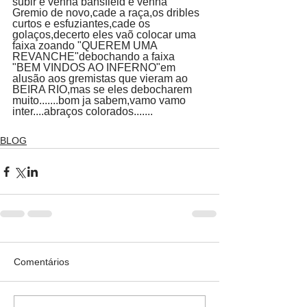
subir e venha bansfield e venha 
Gremio de novo,cade a raça,os dribles 
curtos e esfuziantes,cade os 
golaços,decerto eles vaõ colocar uma 
faixa zoando "QUEREM UMA 
REVANCHE"debochando a faixa 
"BEM VINDOS AO INFERNO"em 
alusão aos gremistas que vieram ao 
BEIRA RIO,mas se eles debocharem 
muito.......bom ja sabem,vamo vamo 
inter....abraços colorados.......
BLOG
Comentários