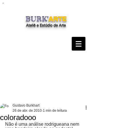
BURK'
ARTE
Ateliê e Estúdio de Arte
"O Ateliê Burk'Arte é uma escola, um
espaço de arte, com aulas,
oficinas, workshops, exposições e
venda de obras de arte"
Gustavo Burkhart
26 de abr. de 2010
1 min de leitura
coloradooo
Não é uma análise rodrigueana nem 