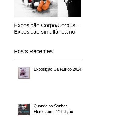
Exposição Corpo/Corpus -
A Ceia dos Mendigo -
Exposição simultânea no
Lusco Fusco SESC -
Solar Minéraux e Ateliê
EXPRESSÃO & ARTE
Burk'Arte...
(Engenho & Arte) por
Francisco Sout
Posts Recentes
Exposição GaleLírico 2024!!!
Quando os Sonhos
Florescem - 1ª Edição