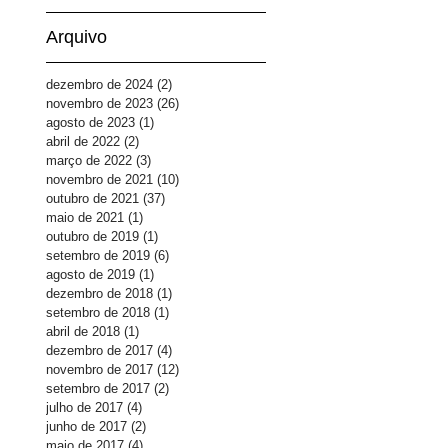
Arquivo
dezembro de 2024
(2)
2 posts
novembro de 2023
(26)
26 posts
agosto de 2023
(1)
1 post
abril de 2022
(2)
2 posts
março de 2022
(3)
3 posts
novembro de 2021
(10)
10 posts
outubro de 2021
(37)
37 posts
maio de 2021
(1)
1 post
outubro de 2019
(1)
1 post
setembro de 2019
(6)
6 posts
agosto de 2019
(1)
1 post
dezembro de 2018
(1)
1 post
setembro de 2018
(1)
1 post
abril de 2018
(1)
1 post
dezembro de 2017
(4)
4 posts
novembro de 2017
(12)
12 posts
setembro de 2017
(2)
2 posts
julho de 2017
(4)
4 posts
junho de 2017
(2)
2 posts
maio de 2017
(4)
4 posts