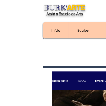
BURK'
ARTE
Ateliê e Estúdio de Arte
Início
Equipe
"O Ateliê Burk'Arte é
Todos posts
BLOG
EVENT
Burk'arte Blogger
ACADEM