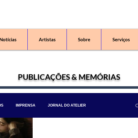
Notícias
Artistas
Sobre
Serviços
 uma escola, um espaço de arte, com aulas, oficinas, workshops, exposições e v
PUBLICAÇÕES & MEMÓRIAS
OS
IMPRENSA
JORNAL DO ATELIER
IA DA ARTE