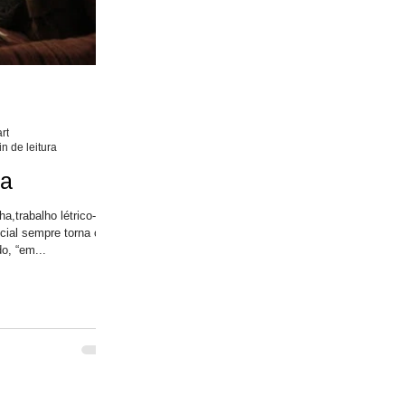
rt
n de leitura
la
,trabalho létrico-
cial sempre torna o
o, “em...