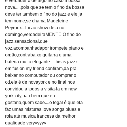
e verdadeiro de algo,no caso a bossa 
nova.....pois que se tem o fino da bossa 
deve ter tambem o fino do jazz,e ele ja 
tem nome,se chama Madeleine 
Peyroux...fui ao show dela no 
domingo,verdadeiraMENTE O fino do 
jazz,sensacional,que 
voz,acompanhadapor trompete,piano e 
orgão,contrabaixo,guitarra e uma 
bateria muito elegante....this is jazzz 
em fusion my friend confiram,da pra 
baixar no computador ou comprar o 
cd,ela é de novayork e no final nos 
convidou a todos a visita-la em new 
york city,bah bem que eu 
gostaria,quem sabe....o legal é que ela 
faz umas misturas,love songs,blues e 
rola até musica francesa da melhor 
qualidade veryyyyyy 