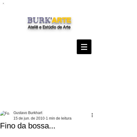
BURK'
ARTE
Ateliê e Estúdio de Arte
"O Ateliê Burk'Arte é uma escola, um
espaço de arte, com aulas,
oficinas, workshops, exposições e
venda de obras de arte"
Gustavo Burkhart
15 de jun. de 2010
1 min de leitura
Fino da bossa...