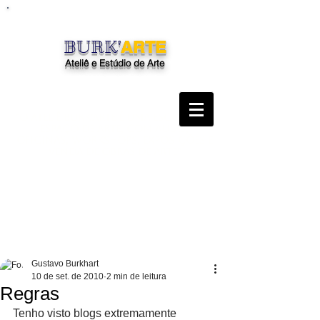
BURK'
ARTE
Ateliê e Estúdio de Arte
"O Ateliê Burk'Arte é uma escola, um
espaço de arte, com aulas,
oficinas, workshops, exposições e
venda de obras de arte"
Gustavo Burkhart
10 de set. de 2010
2 min de leitura
Regras
Tenho visto blogs extremamente 