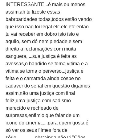
INTERESSANTE...é mais ou menos 
assim,ah tu fizeste essas 
babrbaridades todas,todos estão vendo 
que isso não foi legal,etc etc etc,então 
tu vai receber em dobro isto isto e 
aquilo, sem dó nem piedade e sem 
direito a reclamações,com muita 
sanguera,....sua justiça é feita as 
avessas,o bandido se torna vitima e a 
vitima se torna o perverso...justiça é 
feita e o camarada ainda cospe no 
cadaver do serial em questão digamos 
assim,não uma justiça com final 
feliz,uma justiça com sadismo 
merecido e recheado de 
surpresas,enfim o que falar de um 
icone do cinema.....para quem gosta é 
só ver os seus filmes fora de 
série...............obs:ainda não vi "Cães 