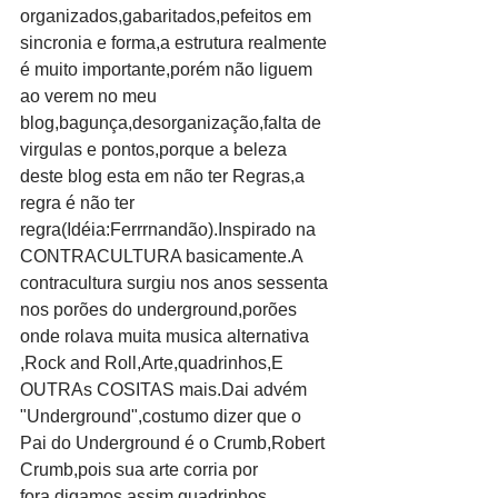
organizados,gabaritados,pefeitos em 
sincronia e forma,a estrutura realmente 
é muito importante,porém não liguem 
ao verem no meu 
blog,bagunça,desorganização,falta de 
virgulas e pontos,porque a beleza 
deste blog esta em não ter Regras,a 
regra é não ter 
regra(Idéia:Ferrrnandão).Inspirado na 
CONTRACULTURA basicamente.A 
contracultura surgiu nos anos sessenta 
nos porões do underground,porões 
onde rolava muita musica alternativa 
,Rock and Roll,Arte,quadrinhos,E 
OUTRAs COSITAS mais.Dai advém 
"Underground",costumo dizer que o 
Pai do Underground é o Crumb,Robert 
Crumb,pois sua arte corria por 
fora,digamos assim,quadrinhos 