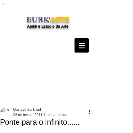
BURK'
ARTE
Ateliê e Estúdio de Arte
"O Ateliê Burk'Arte é uma escola, um
espaço de arte, com aulas,
oficinas, workshops, exposições e
venda de obras de arte"
Gustavo Burkhart
23 de fev. de 2011
1 min de leitura
Ponte para o infinito......