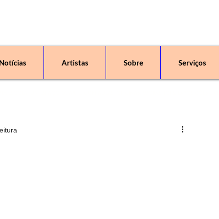
Notícias
Artistas
Sobre
Serviços
 uma escola, um espaço de arte, com aulas, oficinas, workshops, exposições e v
eitura