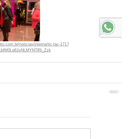
to.com.br/noticias/interna/tic-tac-171?
bfM0Lg8JsNLMYNTlRi_Zzk