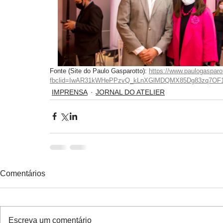
Fonte (Site do Paulo Gasparotto): 
https://www.paulogasparot
fbclid=IwAR31kWHePPzvQ_kLnXGlMDQMX85Dg83zq7OF1
IMPRENSA
JORNAL DO ATELIER
Comentários
Escreva um comentário